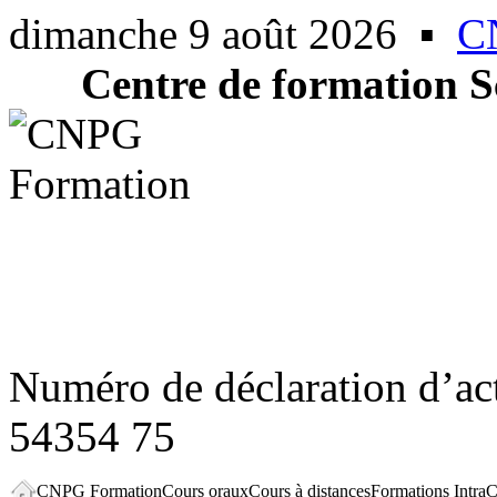
dimanche 9 août 2026
▪
C
Centre de formation
S
Numéro de déclaration d’act
54354 75
CNPG Formation
Cours oraux
Cours à distances
Formations Intra
C