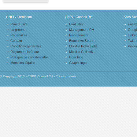
CNPG Formation
CNPG Conseil RH
Sites So
Plan du site
Evaluation
Face
Le groupe
Management RH
Googl
Partenaires
Recrutement
Linked
Contact
Executive Search
Twitte
Conditions générales
Mobilite Individuelle
Viade
Réglement intérieur
Mobilite Collective
Politique de confidentialité
Coaching
Mentions légales
Graphologie
© Copyright 2013 - CNPG Conseil RH - Création Ideria