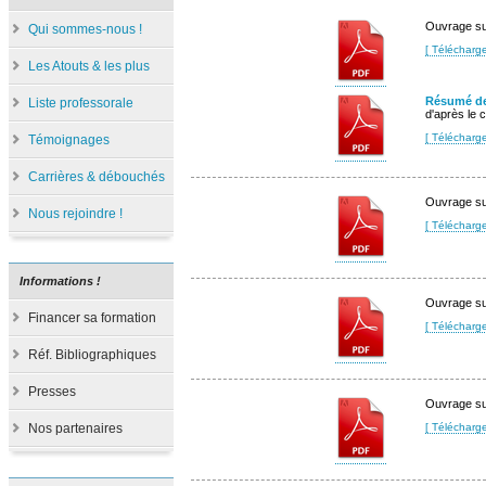
Ouvrage su
Qui sommes-nous !
[ Télécharg
Les Atouts & les plus
Résumé des
Liste professorale
d'après le
[ Télécharg
Témoignages
Carrières & débouchés
Ouvrage su
Nous rejoindre !
[ Télécharg
Informations !
Ouvrage su
Financer sa formation
[ Télécharg
Réf. Bibliographiques
Presses
Ouvrage su
Nos partenaires
[ Télécharg