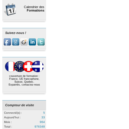
Calendrier des
Formations
Suivez-nous !
couverture de formation :
France, UE francophone,
Suisse, Quebec.
Expatriés,
contactez-nous
Compteur de visite
Connecté(s) :
5
Aujourd'hui :
33
Mois :
964
Total :
976348