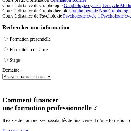
Cours oraux d'orientation
Orientation scolaire
Cours à distance de Graphologie
Graphologie cycle 1
1er cycle Modu
Cours à distance de Graphothérapie
Graphothérapie Non Graphologu
Cours à distance de Psychologie
Psychologie cycle 1
Psychologie cyc
Rechercher une information
Formation présentielle
Formation à distance
Stage
Domaine :
Comment financer
une formation professionnelle ?
Il existe de nombreuses possibilités de financement d’une formation, 
En savoir plus