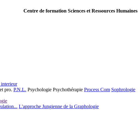
Centre de formation
Sciences
et
Ressources Humaines
interieur
et pro.
P.N.L.
Psychologie
Psychothérapie
Process Com
Sophrologie
ogie
lation...
L'approche Jungienne de la Graphologie