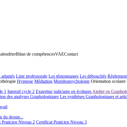
alendrier
Bilan de compétences
VAE
Contact
 adaptés
Liste professorale
Les témoignages
Les débouchés
Réglement 
thérapie
Hypnose
Médiation
Morphopsychologie
Orientation scolaire 
le 1
Intensif cycle 2
Expertise judiciaire en écritures
Atelier en Graphol
ion des analyses Graphologiques
Les synthèses Graphologiques et articu
vail
n du dessin...
t Praticien Niveau 2
Certificat Praticien Niveau 3