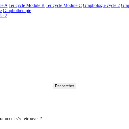
le A
1er cycle Module B
1er cycle Module C
Graphologie cycle 2
Gra
e
Graphothérapie
le 2
comment s’y retrouver ?