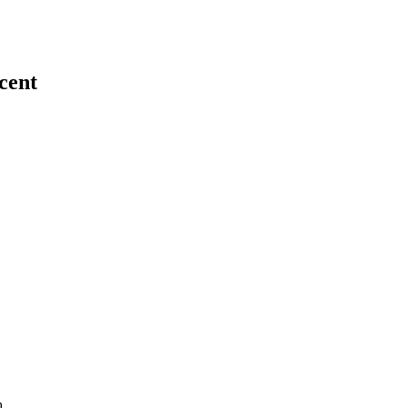
cent
h