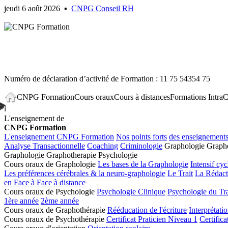
jeudi 6 août 2026
▪
CNPG Conseil RH
Numéro de déclaration d’activité de Formation : 11 75 54354 75
CNPG Formation
Cours oraux
Cours à distances
Formations Intra
C
L'enseignement de
CNPG Formation
L'enseignement CNPG Formation
Nos points forts
des enseignements
Analyse Transactionnelle
Coaching
Criminologie
Graphologie
Grapho
Graphologie
Graphotherapie
Psychologie
Cours oraux de Graphologie
Les bases de la Graphologie
Intensif cyc
Les préférences cérébrales & la neuro-graphologie
Le Trait
La Rédact
en Face à Face
à distance
Cours oraux de Psychologie
Psychologie Clinique
Psychologie du Tra
1ère année
2ème année
Cours oraux de Graphothérapie
Rééducation de l'écriture
Interprétatio
Cours oraux de Psychothérapie
Certificat Praticien Niveau 1
Certifica