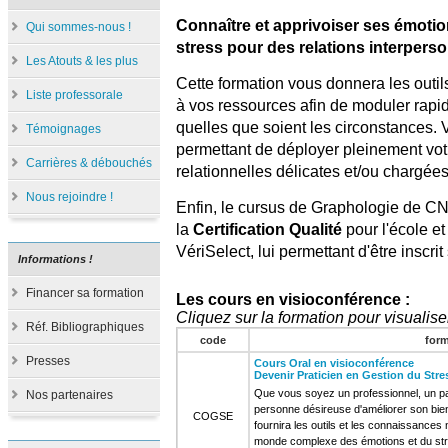
Connaître et apprivoiser ses émotion
Qui sommes-nous !
stress pour des relations interperso
Les Atouts & les plus
Cette formation vous donnera les outi
Liste professorale
à vos ressources afin de moduler rapi
quelles que soient les circonstances. 
Témoignages
permettant de déployer pleinement votre
Carrières & débouchés
relationnelles délicates et/ou chargée
Nous rejoindre !
Enfin, le cursus de Graphologie de CN
la
Certification Qualité
pour l'école e
VériSelect, lui permettant d'être inscrit
Informations !
Financer sa formation
Les cours en visioconférence :
Cliquez sur la formation pour visualiser
Réf. Bibliographiques
code
for
Presses
Cours Oral en visioconférence
Devenir Praticien en Gestion du Str
Que vous soyez un professionnel, un p
Nos partenaires
personne désireuse d'améliorer son bien
COGSE
fournira les outils et les connaissance
monde complexe des émotions et du st