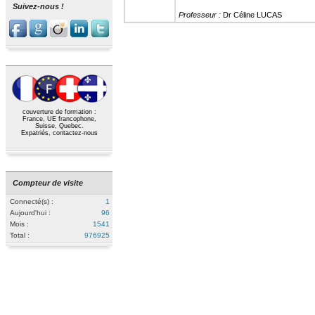
Suivez-nous !
Professeur :
Dr Céline LUCAS
couverture de formation :
France, UE francophone,
Suisse, Quebec.
Expatriés,
contactez-nous
Compteur de visite
Connecté(s) :
1
Aujourd'hui :
96
Mois :
1541
Total :
976925