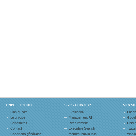
CNPG Formation
CNPG Conseil RH
Sites So
Plan du site
Evaluation
Face
Le groupe
Management RH
Googl
Partenaires
Recrutement
Linked
Contact
Executive Search
Twitte
Conditions générales
Mobilite Individuelle
Viade