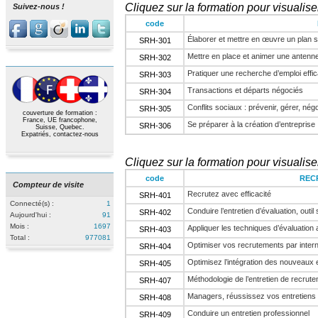
Cliquez sur la formation pour visualiser
Suivez-nous !
code
Élaborer et mettre en œuvre un plan s
SRH-301
Mettre en place et animer une antenn
SRH-302
Pratiquer une recherche d’emploi effi
SRH-303
Transactions et départs négociés
SRH-304
Conflits sociaux : prévenir, gérer, nég
SRH-305
couverture de formation :
France, UE francophone,
Se préparer à la création d’entreprise
SRH-306
Suisse, Quebec.
Expatriés,
contactez-nous
Cliquez sur la formation pour visualiser
code
REC
Compteur de visite
Recrutez avec efficacité
SRH-401
Connecté(s) :
1
Conduire l’entretien d’évaluation, out
SRH-402
Aujourd'hui :
91
Mois :
1697
Appliquer les techniques d’évaluation
SRH-403
Total :
977081
Optimiser vos recrutements par inter
SRH-404
Optimisez l’intégration des nouveau
SRH-405
Méthodologie de l’entretien de recrut
SRH-407
Managers, réussissez vos entretiens 
SRH-408
Conduire un entretien professionnel
SRH-409