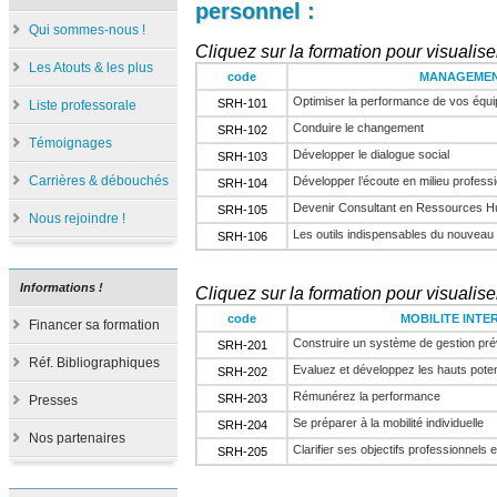
personnel :
Qui sommes-nous !
Cliquez sur la formation pour visualiser
Les Atouts & les plus
code
MANAGEMEN
Optimiser la performance de vos équi
SRH-101
Liste professorale
Conduire le changement
SRH-102
Témoignages
Développer le dialogue social
SRH-103
Carrières & débouchés
Développer l’écoute en milieu profess
SRH-104
Devenir Consultant en Ressources 
SRH-105
Nous rejoindre !
Les outils indispensables du nouvea
SRH-106
Informations !
Cliquez sur la formation pour visualiser
code
MOBILITE INTE
Financer sa formation
Construire un système de gestion pré
SRH-201
Réf. Bibliographiques
Evaluez et développez les hauts poten
SRH-202
Rémunérez la performance
SRH-203
Presses
Se préparer à la mobilité individuelle
SRH-204
Nos partenaires
Clarifier ses objectifs professionnels 
SRH-205