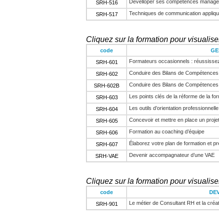
Dévelloper ses compétences manager
SRH-516
Techniques de communication appliqué
SRH-517
Cliquez sur la formation pour visualiser
code
GE
Formateurs occasionnels : réussissez
SRH-601
Conduire des Bilans de Compétences
SRH-602
Conduire des Bilans de Compétences 
SRH-602B
Les points clés de la réforme de la fo
SRH-603
Les outils d’orientation professionnel
SRH-604
Concevoir et mettre en place un projet
SRH-605
Formation au coaching d’équipe
SRH-606
Élaborez votre plan de formation et p
SRH-607
Devenir accompagnateur d’une VAE
SRH-VAE
Cliquez sur la formation pour visualiser
code
DE
Le métier de Consultant RH et la créat
SRH-901