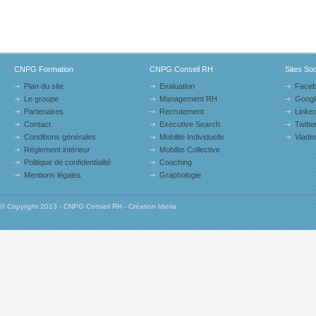
CNPG Formation
CNPG Conseil RH
Sites So
Plan du site
Evaluation
Face
Le groupe
Management RH
Googl
Partenaires
Recrutement
Linked
Contact
Executive Search
Twitte
Conditions générales
Mobilite Individuelle
Viade
Réglement intérieur
Mobilite Collective
Politique de confidentialité
Coaching
Mentions légales
Graphologie
© Copyright 2013 - CNPG Conseil RH - Création Ideria