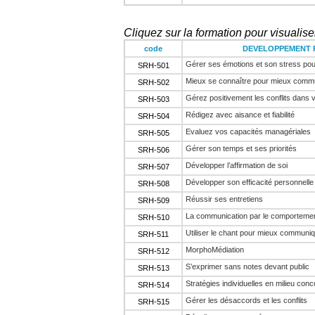
Cliquez sur la formation pour visualiser
code
DEVELOPPEMENT 
Gérer ses émotions et son stress pou
SRH-501
Mieux se connaître pour mieux commu
SRH-502
Gérez positivement les conflits dans 
SRH-503
Rédigez avec aisance et fiabilité
SRH-504
Evaluez vos capacités managériales
SRH-505
Gérer son temps et ses priorités
SRH-506
Développer l’affirmation de soi
SRH-507
Développer son efficacité personnelle
SRH-508
Réussir ses entretiens
SRH-509
La communication par le comporteme
SRH-510
Utiliser le chant pour mieux communi
SRH-511
MorphoMédiation
SRH-512
S’exprimer sans notes devant public
SRH-513
Stratégies individuelles en milieu conc
SRH-514
Gérer les désaccords et les conflits
SRH-515