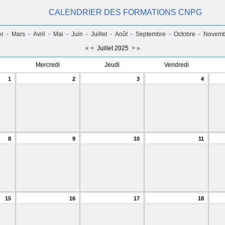
CALENDRIER DES FORMATIONS CNPG
er
-
Mars
-
Avril
-
Mai
-
Juin
-
Juillet
-
Août
-
Septembre
-
Octobre
-
Novemb
«
<
Juillet 2025
>
»
Mercredi
Jeudi
Vendredi
1
2
3
4
8
9
10
11
15
16
17
18