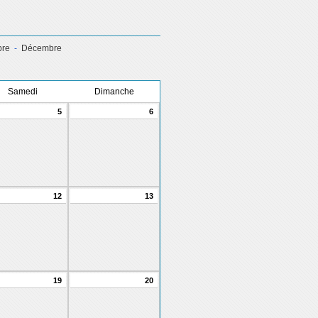
re
-
Décembre
Samedi
Dimanche
5
6
12
13
19
20