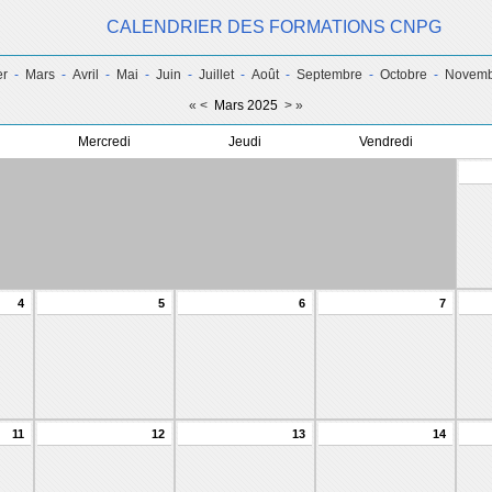
CALENDRIER DES FORMATIONS CNPG
er
-
Mars
-
Avril
-
Mai
-
Juin
-
Juillet
-
Août
-
Septembre
-
Octobre
-
Novemb
«
<
Mars 2025
>
»
Mercredi
Jeudi
Vendredi
4
5
6
7
11
12
13
14