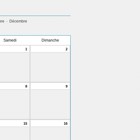
re
-
Décembre
Samedi
Dimanche
1
2
8
9
15
16