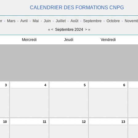
CALENDRIER DES FORMATIONS CNPG
er
-
Mars
-
Avril
-
Mai
-
Juin
-
Juillet
-
Août
-
Septembre
-
Octobre
-
Novemb
«
<
Septembre 2024
>
»
Mercredi
Jeudi
Vendredi
3
4
5
6
10
11
12
13