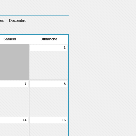
re
-
Décembre
Samedi
Dimanche
1
7
8
14
15