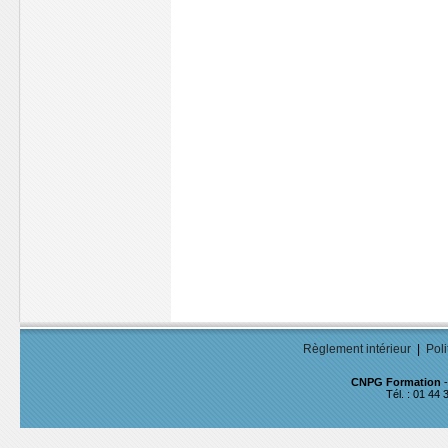
Règlement intérieur
|
Poli
CNPG Formation
-
Tél. : 01 44 