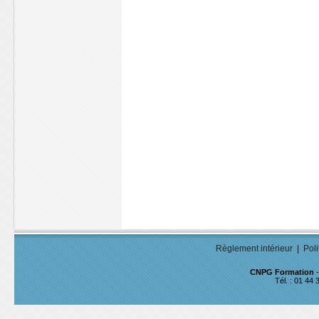
Règlement intérieur
|
Poli
CNPG Formation
-
Tél. : 01 44 