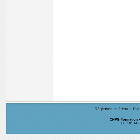
Règlement intérieur
|
Poli
CNPG Formation
-
Tél. : 01 44 