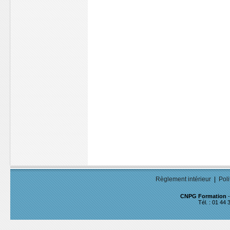
Règlement intérieur
|
Poli
CNPG Formation
-
Tél. : 01 44 